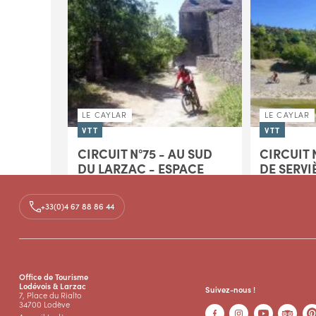
LE CAYLAR
LE CAYLAR
VTT
VTT
CIRCUIT N°75 - AU SUD
CIRCUIT N
DU LARZAC - ESPACE
DE SERVI
VTT-FFC LODÉVOIS ET
VTT-FFC 
LARZAC
LARZAC
+33(0)4 67 88 86 44
ATTENTION Nouveau numéro /
ATTENTION 
Nouveau balisage : N°75 et Balises
Nouveau bali
marrons Piste et sentier offrant de
marrons Sur 
larges vues sur la Couvertoirade et
Traversée du
le Roc...
partez à la...
Office de Tourisme
02h30 - 18,0km - Moyen
03h30 - 31,
Lodévois & Larzac
Suivez-nous !
7, Place du Rialto
34700 Lodève