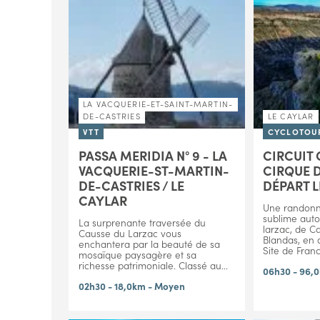
LA VACQUERIE-ET-SAINT-MARTIN-
DE-CASTRIES
LE CAYLAR
VTT
CYCLOTOUR
PASSA MERIDIA N° 9 - LA
CIRCUIT 
VACQUERIE-ST-MARTIN-
CIRQUE D
DE-CASTRIES / LE
DÉPART 
CAYLAR
Une randonn
sublime auto
La surprenante traversée du
larzac, de C
Causse du Larzac vous
Blandas, en 
enchantera par la beauté de sa
Site de Franc
mosaïque paysagère et sa
richesse patrimoniale. Classé au...
06h30 - 96,0
02h30 - 18,0km - Moyen