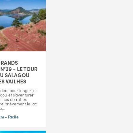
GRANDS
N°29 - LE TOUR
DU SALAGOU
ES VAILHES
idéal pour longer les
agou et s’aventurer
lines de ruffes
re brièvement le lac
...
km - Facile