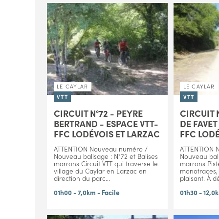
LE CAYLAR
LE CAYLAR
VTT
VTT
CIRCUIT N°72 - PEYRE
CIRCUIT 
BERTRAND - ESPACE VTT-
DE FAVET
FFC LODÉVOIS ET LARZAC
FFC LODÉ
ATTENTION Nouveau numéro /
ATTENTION 
Nouveau balisage : N°72 et Balises
Nouveau bali
marrons Circuit VTT qui traverse le
marrons Pist
village du Caylar en Larzac en
monotraces, s
direction du parc...
plaisant. À dé
01h00 - 7,0km - Facile
01h30 - 12,0k