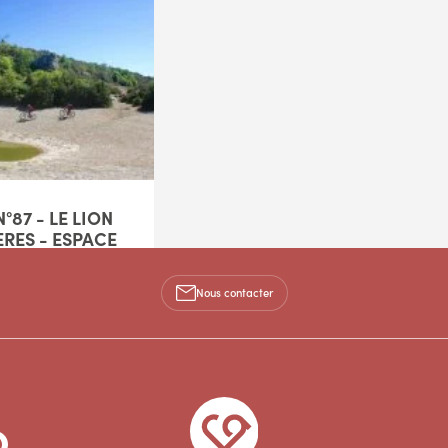
°87 - LE LION
ÈRES - ESPACE
LODÉVOIS ET
Nous contacter
Nouveau numéro /
sage : N°87 et Balises
le tracé de la Grande
 Massif Central à VTT,
5km - Moyen