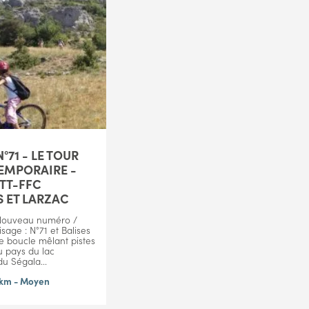
°71 - LE TOUR
TEMPORAIRE -
VTT-FFC
S ET LARZAC
Nouveau numéro /
sage : N°71 et Balises
e boucle mêlant pistes
u pays du lac
du Ségala...
5km - Moyen