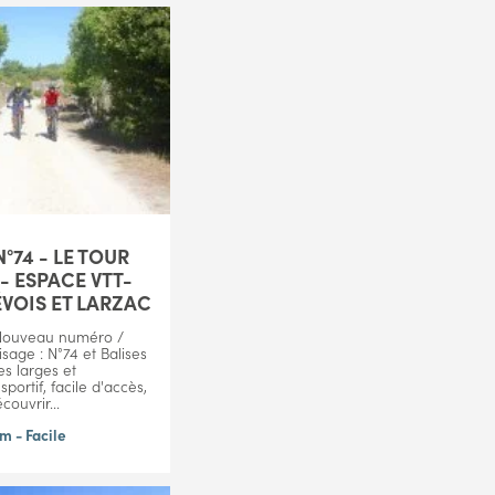
N°74 - LE TOUR
 - ESPACE VTT-
VOIS ET LARZAC
Nouveau numéro /
sage : N°74 et Balises
es larges et
portif, facile d'accès,
couvrir...
m - Facile