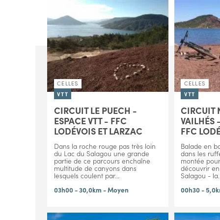
CELLES
CELLES
VTT
VTT
CIRCUIT LE PUECH -
CIRCUIT N
ESPACE VTT - FFC
VAILHÉS 
LODÉVOIS ET LARZAC
FFC LODÉ
Dans la roche rouge pas très loin
Balade en b
du Lac du Salagou une grande
dans les ruff
partie de ce parcours enchaîne
montée pour 
multitude de canyons dans
découvrir en
lesquels coulent par...
Salagou - la..
03h00 - 30,0km - Moyen
00h30 - 5,0k