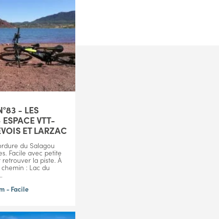
°83 - LES
- ESPACE VTT-
VOIS ET LARZAC
ordure du Salagou
es. Facile avec petite
retrouver la piste. À
 chemin : Lac du
.
m - Facile