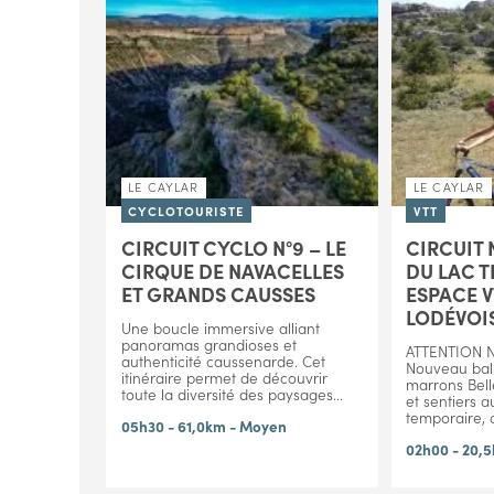
LE CAYLAR
LE CAYLAR
CYCLOTOURISTE
VTT
CIRCUIT CYCLO N°9 – LE
CIRCUIT N
CIRQUE DE NAVACELLES
DU LAC 
ET GRANDS CAUSSES
ESPACE 
LODÉVOI
Une boucle immersive alliant
panoramas grandioses et
ATTENTION 
authenticité caussenarde. Cet
Nouveau bali
itinéraire permet de découvrir
marrons Bell
toute la diversité des paysages...
et sentiers a
temporaire, 
05h30 - 61,0km - Moyen
02h00 - 20,