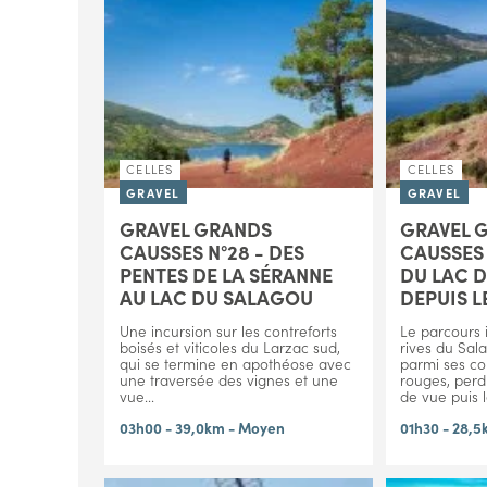
CELLES
CELLES
GRAVEL
GRAVEL
GRAVEL GRANDS
GRAVEL 
CAUSSES N°28 - DES
CAUSSES 
PENTES DE LA SÉRANNE
DU LAC 
AU LAC DU SALAGOU
DEPUIS L
Une incursion sur les contreforts
Le parcours 
boisés et viticoles du Larzac sud,
rives du Sal
qui se termine en apothéose avec
parmi ses col
une traversée des vignes et une
rouges, perd
vue...
de vue puis le
03h00 - 39,0km - Moyen
01h30 - 28,5