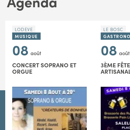
Agenda
LODEVE
LE BOSC
MUSIQUE
GASTRONO
08
08
août
août
CONCERT SOPRANO ET
3ÈME FÊTE
ORGUE
ARTISANA