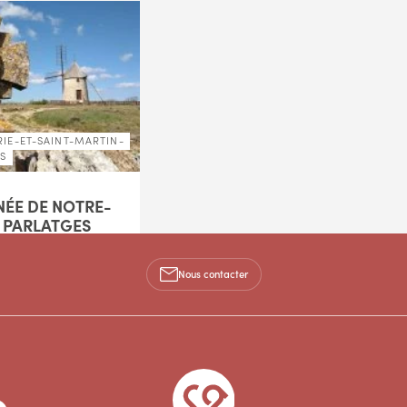
IE-ET-SAINT-MARTIN-
ES
ÉE DE NOTRE-
 PARLATGES
restières aux sentiers
t itinéraire livre un
Nous contacter
es paysages vallonnés
c, où la forêt de pins
m - Difficile