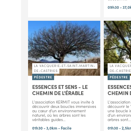
09h30 - 37,
LA VACQUERIE-ET-SAINT-MARTIN-
LA VACQUER
DE-CASTRIES
DE-CASTRI
PÉDESTRE
PÉDESTRE
ESSENCES ET SENS - LE
ESSENCES
CHEMIN DE L'ÉRABLE
CHEMIN 
L'association KERMIT vous invite à
L'associatio
découvrir deux boucles immersives
découvrir le
au cœur d’un environnement
une boucle 
naturel, où les arbres sont les
d’un environ
véritables guides...
arbres sont...
01h30 - 3,0km - Facile
01h30 - 2,5k