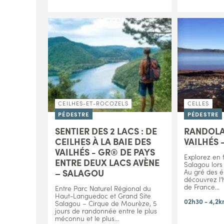
CEILHES-ET-ROCOZELS
CELLES
PÉDESTRE
PÉDESTRE
SENTIER DES 2 LACS : DE
RANDOLA
CEILHES À LA BAIE DES
VAILHÉS 
VAILHÉS - GR® DE PAYS
Explorez en f
ENTRE DEUX LACS AVÈNE
Salagou lors
– SALAGOU
Au gré des é
découvrez l’
de France...
Entre Parc Naturel Régional du
Haut-Languedoc et Grand Site
02h30 - 4,2k
Salagou – Cirque de Mourèze, 5
jours de randonnée entre le plus
méconnu et le plus...