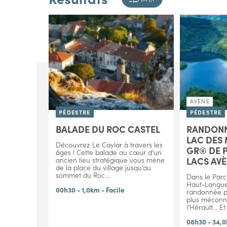
AVENE
PÉDESTRE
PÉDESTRE
BALADE DU ROC CASTEL
RANDONN
LAC DES 
Découvrez Le Caylar à travers les
GR® DE P
âges ! Cette balade au cœur d’un
LACS AV
ancien lieu stratégique vous mène
de la place du village jusqu’au
sommet du Roc...
Dans le Parc
Haut-Langue
00h30 - 1,0km - Facile
randonnée po
plus méconn
l'Hérault... Et
08h30 - 34,