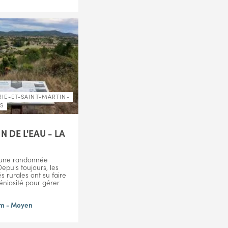
IE-ET-SAINT-MARTIN-
ES
N DE L'EAU - LA
 une randonnée
 Depuis toujours, les
rurales ont su faire
éniosité pour gérer
km - Moyen