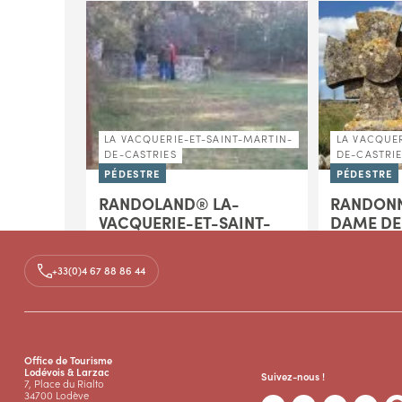
LA VACQUERIE-ET-SAINT-MARTIN-
LA VACQUER
DE-CASTRIES
DE-CASTRI
PÉDESTRE
PÉDESTRE
RANDOLAND® LA-
RANDONN
VACQUERIE-ET-SAINT-
DAME DE
MARTIN-DE-CASTRIES /
Des pistes fo
LE CHEMIN DE L'EAU
empierrés, ce
+33(0)4 67 88 86 44
bel aperçu d
Explorez en famille le chemin de
du Sud Larza
l’eau lors d'une balade ludique. Au
noirs...
gré des énigmes et jeux,
découvrez l’histoire de ce chemin
05h00 - 15,0k
au départ de La...
Office de Tourisme
01h45 - 4,0km - Facile
Lodévois & Larzac
Suivez-nous !
7, Place du Rialto
34700 Lodève