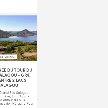
L'HERAULT
ÉE DU TOUR DU
SALAGOU - GR®
ENTRE 2 LACS
 SALAGOU
Grand Site Salagou –
urèze, 2 ou 3 jours
e autour du plus
acs de l'Hérault... Pour