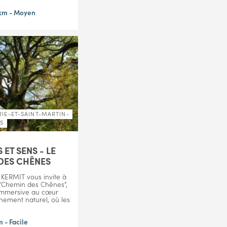
0km - Moyen
IE-ET-SAINT-MARTIN-
ES
 ET SENS - LE
DES CHÊNES
n KERMIT vous invite à
 "Chemin des Chênes",
immersive au cœur
nement naturel, où les
m - Facile