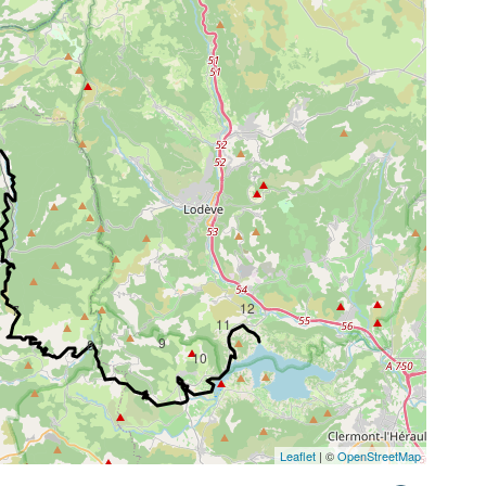
12
7
11
9
8
10
Leaflet
| ©
OpenStreetMap