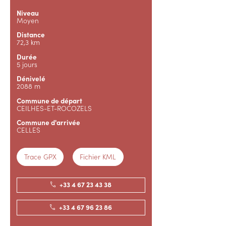
Niveau
Moyen
Distance
72,3 km
Durée
5 jours
Dénivelé
2088 m
Commune de départ
CEILHES-ET-ROCOZELS
Commune d'arrivée
CELLES
Trace GPX
Fichier KML
+33 4 67 23 43 38
+33 4 67 96 23 86