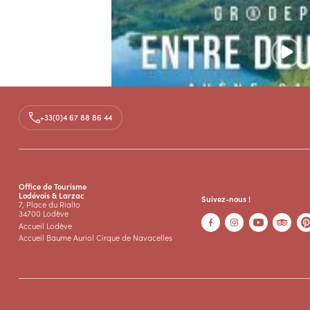
+33(0)4 67 88 86 44
Documents
RFI 2 lacs + salagou @FFRando - CC Cle
PDF
Office de Tourisme
Lodévois & Larzac
Suivez-nous !
7, Place du Rialto
34700 Lodève
Accueil Lodève
Accueil Baume Auriol Cirque de Navacelles