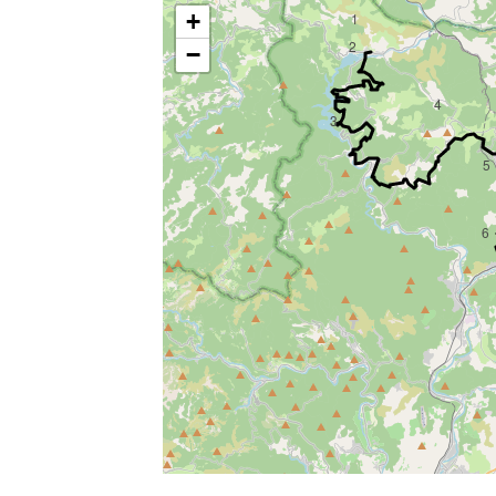
+
1
2
−
4
3
5
6