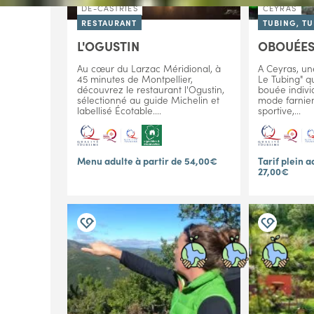
DE-CASTRIES
CEYRAS
RESTAURANT
TUBING, T
L'OGUSTIN
OBOUÉE
Accueil
Les professionnels eng
Au cœur du Larzac Méridional, à
A Ceyras, un
Les profe
45 minutes de Montpellier,
Le Tubing" q
découvrez le restaurant l'Ogustin,
bouée individ
durable
sélectionné au guide Michelin et
mode farnien
labellisé Écotable....
sportive,...
Qu'ils soient classés, label
conviction pour un développ
Menu adulte à partir de 54,00€
Tarif plein a
d'engagement Tourisme Durab
27,00€
responsable.