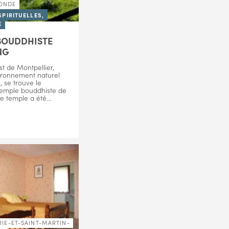
ONDE
SPIRITUELLES,
E
BOUDDHISTE
NG
t de Montpellier,
ironnement naturel
 se trouve le
temple bouddhiste de
e temple a été...
IE-ET-SAINT-MARTIN-