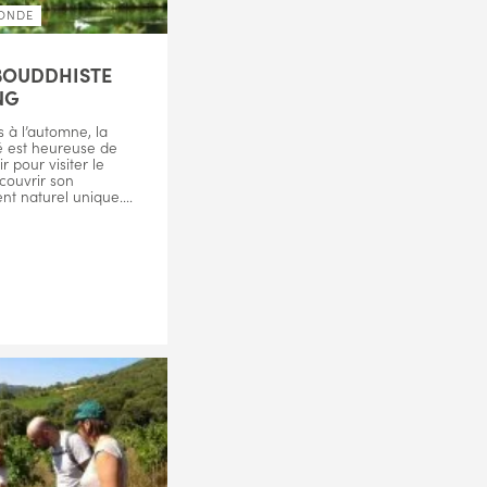
ONDE
BOUDDHISTE
NG
 à l’automne, la
est heureuse de
r pour visiter le
couvrir son
t naturel unique....