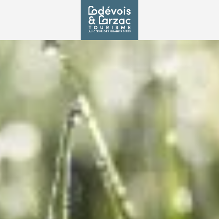
 BEAUX-ARTS
E LODÈVE
rir l’une de ses
ositions temporaires
ans l’immensité du
es collections
 Sur plus de...
 partir de 10,00€