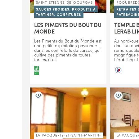
SAINT-ETIENNE-DE-GOURGAS
ROQUERED
SAUCES FROIDES, PRODUITS À
RETRAITES 
TARTINER, CONFITURES
PATRIMOIN
LES PIMENTS DU BOUT DU
TEMPLE 
MONDE
LERAB LI
Les Piments du Bout du Monde est
Au nord-oues
une petite exploitation paysanne
dans un env
dans les contreforts du Larzac, qui
remarquable,
cultive des piments de toutes
magnifique 
forces, du...
Lérab Ling. L
LA VACQUERIE-ET-SAINT-MARTIN-
LA VACQUER