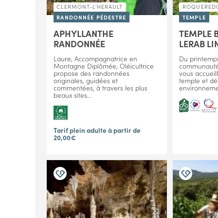
CLERMONT-L'HERAULT
ROQUERED
RANDONNÉE PÉDESTRE
TEMPLE
APHYLLANTHE
TEMPLE 
RANDONNÉE
LERAB LI
Laure, Accompagnatrice en
Du printemps
Montagne Diplômée, Oléicultrice
communauté 
propose des randonnées
vous accueilli
originales, guidées et
temple et dé
commentées, à travers les plus
environnemen
beaux sites...
Tarif plein adulte à partir de
20,00€