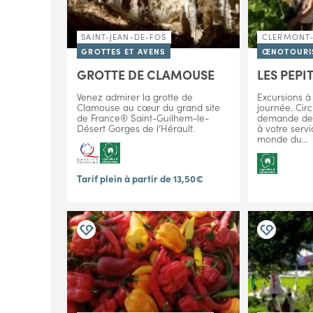
SAINT-JEAN-DE-FOS
CLERMONT-
GROTTES ET AVENS
ŒNOTOURI
GROTTE DE CLAMOUSE
LES PEPI
Venez admirer la grotte de
Excursions à
Clamouse au cœur du grand site
journée. Circ
de France® Saint-Guilhem-le-
demande des 
Désert Gorges de l’Hérault.
à votre serv
monde du...
Tarif plein à partir de 13,50€