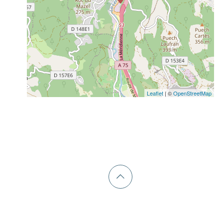
Leaflet
| ©
OpenStreetMap