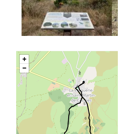
+
−
3
2
1
4
5
6
7