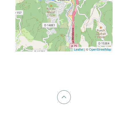
Leaflet
| ©
OpenStreetMap