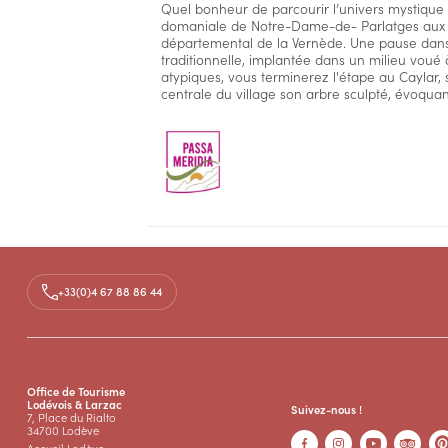
Quel bonheur de parcourir l’univers mystique 
domaniale de Notre-Dame-de- Parlatges aux 
départemental de la Vernède. Une pause dans 
traditionnelle, implantée dans un milieu voué à
atypiques, vous terminerez l'étape au Caylar,
centrale du village son arbre sculpté, évoquant
Accès
+33(0)4 67 88 86 44
Médias
Documents
PASSA MERIDIA n° 9 _ LA VACQUERIE - 
PDF
Office de Tourisme
Lodévois & Larzac
Suivez-nous !
7, Place du Rialto
34700 Lodève
Accueil Lodève