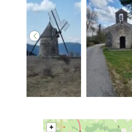
+
5
6