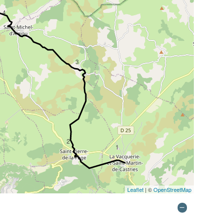
4
3
2
1
Leaflet
| ©
OpenStreetMap