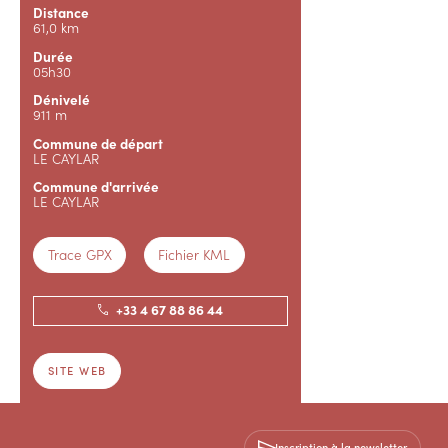
Distance
61,0 km
Durée
05h30
Dénivelé
911 m
Commune de départ
LE CAYLAR
Commune d'arrivée
LE CAYLAR
Trace GPX
Fichier KML
+33 4 67 88 86 44
SITE WEB
Inscription à la newsletter