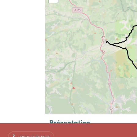
1
Présentation
Cette boucle exceptionnelle vous plonge au cœ
+33(0)4 67 88 86 44