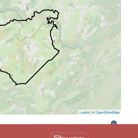
5
4
3
2
Leaflet
| ©
OpenStreetMap
ur d'un territoire classé Grand Site de France : le Cirque de
Nous contacter