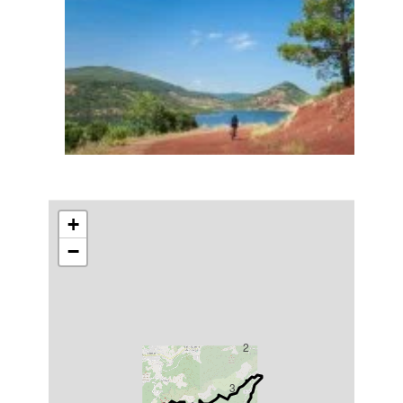
+
−
2
3