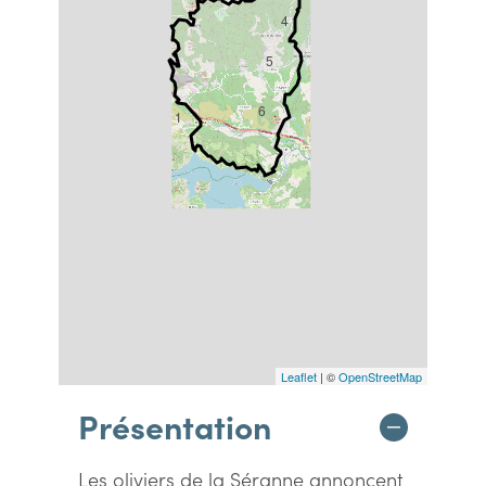
4
5
6
1
Leaflet
| ©
OpenStreetMap
Présentation
Les oliviers de la Séranne annoncent