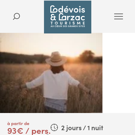
à partir de
2 jours / 1 nuit
93€ / pers.