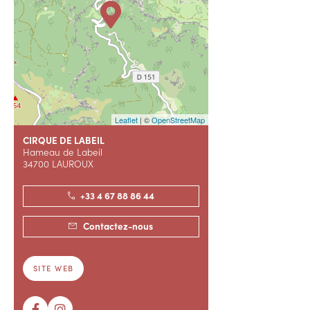
Leaflet
| ©
OpenStreetMap
CIRQUE DE LABEIL
Hameau de Labeil
34700 LAUROUX
+33 4 67 88 86 44
Contactez-nous
SITE WEB