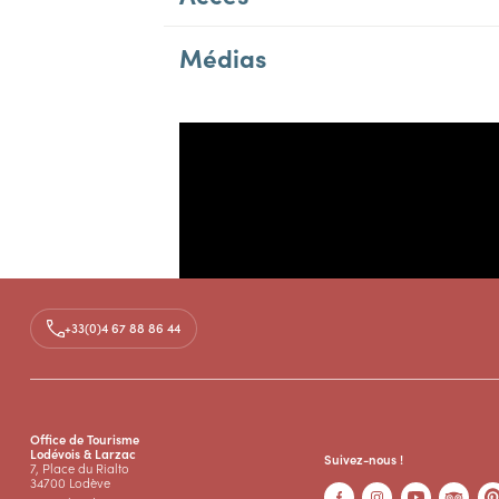
Médias
+33(0)4 67 88 86 44
Office de Tourisme
Lodévois & Larzac
Suivez-nous !
7, Place du Rialto
34700 Lodève