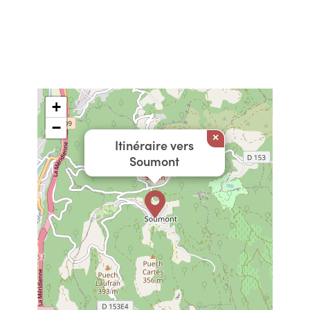
+
−
×
Itinéraire vers
Soumont