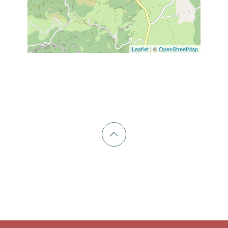
Leaflet
| ©
OpenStreetMap