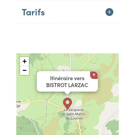
Tarifs
+
−
×
Itinéraire vers
BISTROT LARZAC