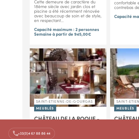
Cette demeure de caractère du
confortable e
18ème siècle avec jardin clos et
contrebas de.
piscine a été récemment rénovée
avec beaucoup de soin et de style,
Capacité ma
en respectant...
Capacité maximum : 2 personnes
Semaine à partir de 945,00€
SAINT-ETIENNE-DE-GOURGAS
SAINT-ETI
MEUBLÉS
MEUBLÉS
CHÂTEAU DE LA ROQUE -
CHÂTEAU
CHAMBRE AVEC VUE
L'HÔTEL 
+33(0)4 67 88 86 44
Ce gîte duplex de 90 m2 avec
Cet agréable