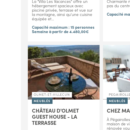
La "Villa Les Vacances" offre un
Charmante m
hébergement spacieux avec
pas du centr
piscine privée, terrasse et vue sur
Capacité ma
la montagne, ainsi qu'une cuisine
équipée et...
Capacité maximum : 15 personnes
Semaine à partir de 4.480,00€
OLMET-ET-VILLECUN
PEGAIROLLE
MEUBLÉS
MEUBLÉS
CHÂTEAU D'OLMET
CHEZ M
GUEST HOUSE - LA
À Pégairolles
TERRASSE
maison de v
rénovée vous