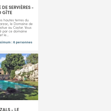
DE SERVIÈRES -
 GÎTE
es hautes terres du
arzac, le Domaine de
situe au Caylar. Vous
é par ce domaine
t le...
ximum : 6 personnes
ZALS - LE