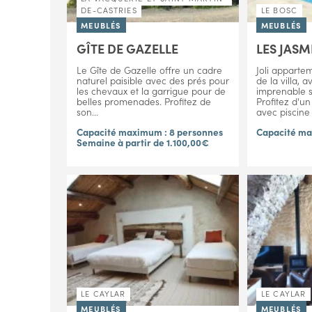
DE-CASTRIES
LE BOSC
MEUBLÉS
MEUBLÉS
GÎTE DE GAZELLE
LES JASM
Le Gîte de Gazelle offre un cadre
Joli apparte
naturel paisible avec des prés pour
de la villa, 
les chevaux et la garrigue pour de
imprenable s
belles promenades. Profitez de
Profitez d'un
son...
avec piscine e
Capacité maximum : 8 personnes
Capacité ma
Semaine à partir de 1.100,00€
LE CAYLAR
LE CAYLAR
MEUBLÉS
MEUBLÉS