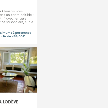
s Clauzals vous
ans un cadre paisible :
5 m² avec terrasse
cine saisonnière, sur le
ximum : 2 personnes
artir de 499,00€
À LODÈVE