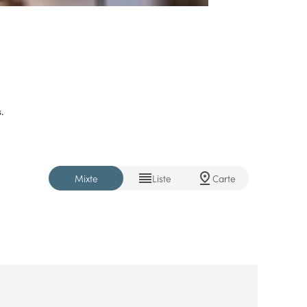
.
Mixte
Liste
Carte