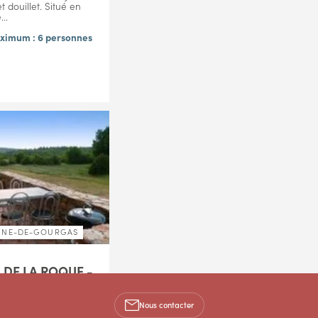
t douillet. Situé en
..
ximum : 6 personnes
ENNE-DE-GOURGAS
 DE LA ROQUE -
DU NORD
Nous contacter
 gîte est composé