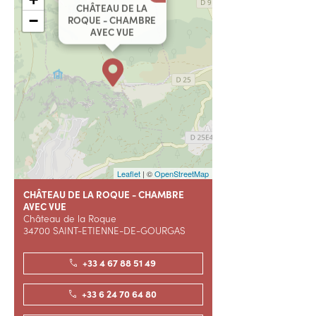
CHÂTEAU DE LA
−
ROQUE - CHAMBRE
AVEC VUE
Leaflet
| ©
OpenStreetMap
CHÂTEAU DE LA ROQUE - CHAMBRE
AVEC VUE
Château de la Roque
34700 SAINT-ETIENNE-DE-GOURGAS
+33 4 67 88 51 49
+33 6 24 70 64 80