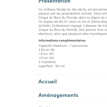
Présentation
Ce château féodal du 16e siècle, ancienneme
passion par les propriétaires actuels. Situé ent
Cirque du Bout du Monde, dans la région du L
Ce duplex de 90 m², situé au 1er et 2ieme étag
activités. Entièrement équipé, il dispose de tr
Cirque du Bout du Monde. Une piscine hors-sol 
alentours, ainsi que plusieurs sites touristiqu
informations complémentaires
Capacité maximum : 7 personnes
3 lits en 90
1 lit en 120
1 lit en 140
3 chambres
superficie : 90 m2
Accueil
Aménagements