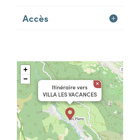
Accès
+
−
×
Itinéraire vers
VILLA LES VACANCES