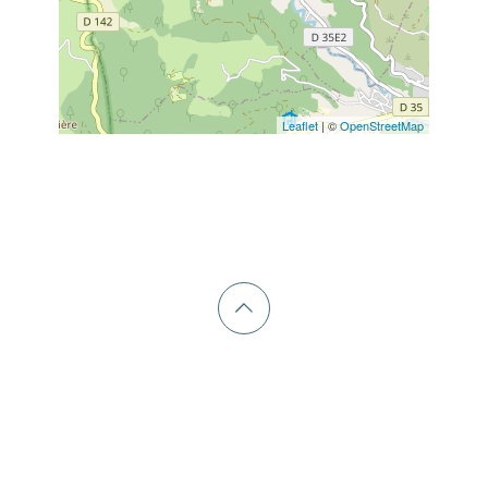
Leaflet
| ©
OpenStreetMap