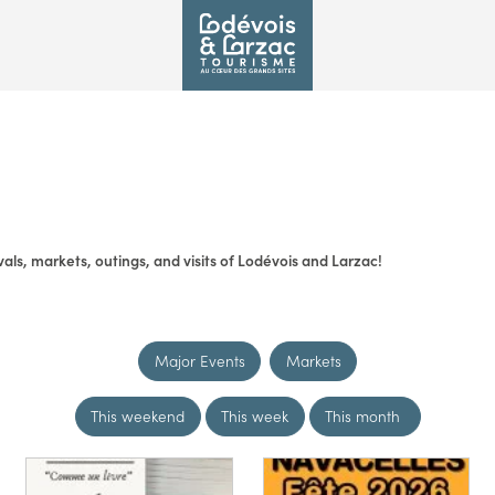
vals, markets, outings, and visits of Lodévois and Larzac!
Major Events
Markets
This weekend
This week
This month