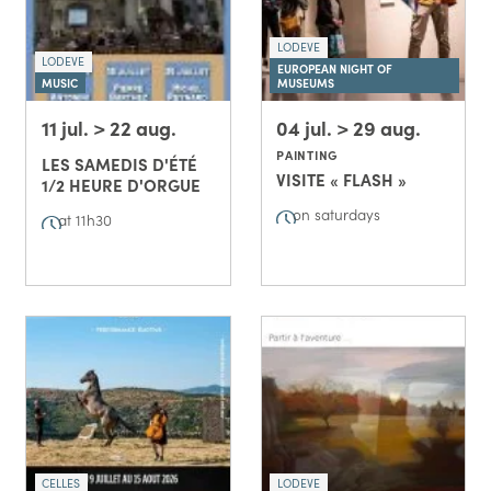
LODEVE
LODEVE
EUROPEAN NIGHT OF
MUSIC
MUSEUMS
11 jul. > 22 aug.
04 jul. > 29 aug.
PAINTING
LES SAMEDIS D'ÉTÉ
VISITE « FLASH »
1/2 HEURE D'ORGUE
on saturdays
at 11h30
CELLES
LODEVE