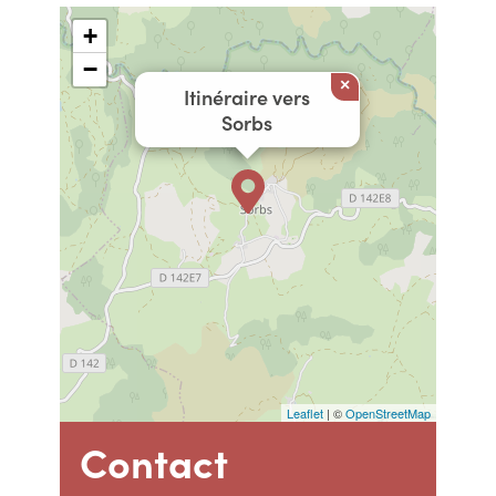
+
−
×
Itinéraire vers
Sorbs
Leaflet
| ©
OpenStreetMap
Contact