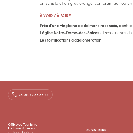
en schiste et en grès orangé, conférant au lieu un 
À VOIR / À FAIRE
Près d’une vingtaine de dolmens recensés, dont l
L’église Notre-Dame-des-Salces
et ses cloches du 
Les fortifications d’agglomération
+33(0)4 67 88 86 44
Office de Tourisme
Lodévois & Larzac
Suivez-nous !
7, Place du Rialto