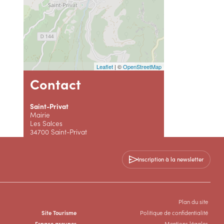
Leaflet
| ©
OpenStreetMap
Contact
Saint-Privat
Mairie
Les Salces
34700 Saint-Privat
04 67 44 71 90
Inscription à la newsletter
Contactez-nous
Plan du site
SITE WEB
Site Tourisme
Politique de confidentialité
Espace groupes
Mentions légales