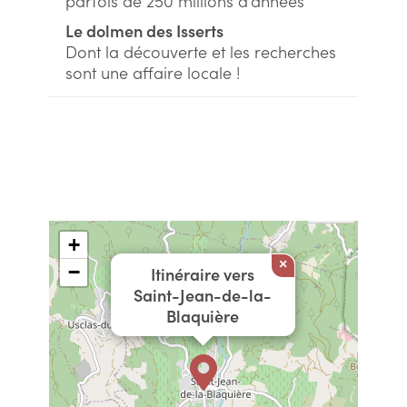
parfois de 250 millions d’années
Le dolmen des Isserts
Dont la découverte et les recherches
sont une affaire locale !
+
×
−
Itinéraire vers
Saint-Jean-de-la-
Blaquière