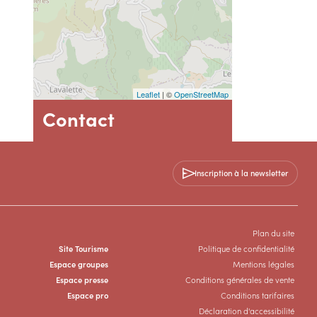
Leaflet
| ©
OpenStreetMap
Contact
Olmet-et-Villecun
Mairie
Inscription à la newsletter
Hameau de Villecun
34700 Olmet-et-Villecun
04 67 44 19 92
Plan du site
Site Tourisme
Politique de confidentialité
Espace groupes
Mentions légales
Espace presse
Conditions générales de vente
Espace pro
Conditions tarifaires
Déclaration d'accessibilité