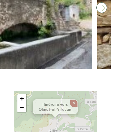
+
×
Itinéraire vers
−
Olmet-et-Villecun