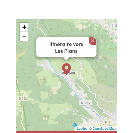
+
−
×
Itinéraire vers
Les Plans
Leaflet
| ©
OpenStreetMap