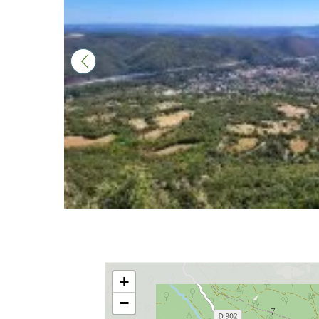
+
−
7