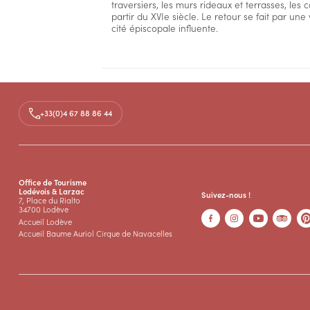
traversiers, les murs rideaux et terrasses, l
partir du XVIe siècle. Le retour se fait par un
cité épiscopale influente.
Accès
+33(0)4 67 88 86 44
Médias
Documents
FRH- LODÈVE- Le plateau du Grézac
PDF
Office de Tourisme
Lodévois & Larzac
Suivez-nous !
7, Place du Rialto
34700 Lodève
Accueil Lodève
Accueil Baume Auriol Cirque de Navacelles