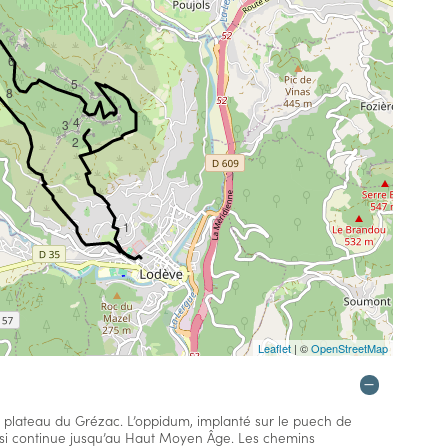
6
5
8
4
3
2
1
Leaflet
| ©
OpenStreetMap
du plateau du Grézac. L’oppidum, implanté sur le puech de
si continue jusqu’au Haut Moyen Âge. Les chemins