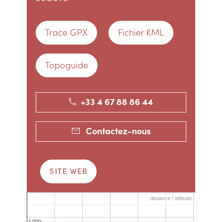
Trace GPX
Fichier KML
Topoguide
+33 4 67 88 86 44
Contactez-nous
SITE WEB
distance / altitude
distance / altitude
1 000
1 000