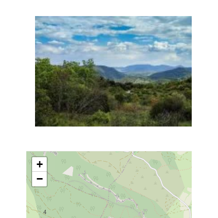
+
−
4