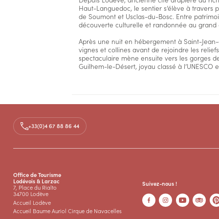
Haut-Languedoc, le sentier s’élève à travers pr
de Soumont et Usclas-du-Bosc. Entre patrimoin
découverte culturelle et randonnée au grand a
Après une nuit en hébergement à Saint-Jean-de
vignes et collines avant de rejoindre les reli
spectaculaire mène ensuite vers les gorges de 
Guilhem-le-Désert, joyau classé à l’UNESCO e
Accès
+33(0)4 67 88 86 44
Office de Tourisme
Lodévois & Larzac
Suivez-nous !
7, Place du Rialto
34700 Lodève
Accueil Lodève
Accueil Baume Auriol Cirque de Navacelles