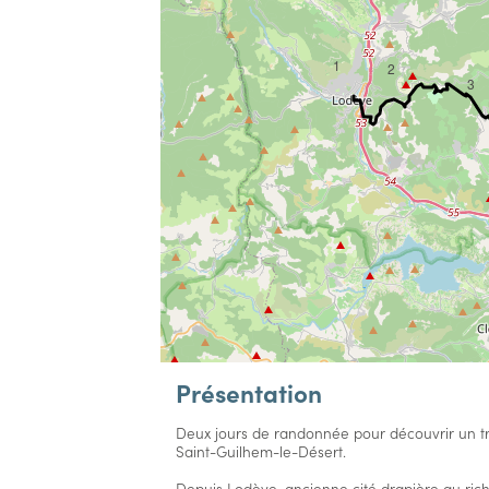
1
2
3
Présentation
Deux jours de randonnée pour découvrir un tr
Saint-Guilhem-le-Désert.
Depuis Lodève, ancienne cité drapière au ric