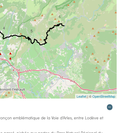
6
4
5
Leaflet
| ©
OpenStreetMap
onçon emblématique de la Voie d’Arles, entre Lodève et
he passé, nichée aux portes du Parc Naturel Régional du