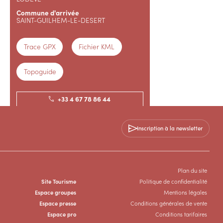
Commune d'arrivée
SAINT-GUILHEM-LE-DESERT
Trace GPX
Fichier KML
Topoguide
+33 4 67 78 86 44
+33 4 67 56 41 97
Inscription à la newsletter
SITE WEB
SITE WEB
Plan du site
SITE WEB
Site Tourisme
Politique de confidentialité
Espace groupes
Mentions légales
Espace presse
Conditions générales de vente
Espace pro
Conditions tarifaires