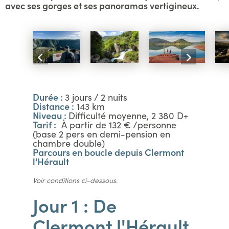
avec ses gorges et ses panoramas vertigineux.
Durée :
3 jours / 2 nuits
Distance :
143 km
Niveau :
Difficulté moyenne, 2 380 D+
Tarif :
À partir de 132 € /personne
(base 2 pers en demi-pension en
chambre double)
Parcours en boucle depuis Clermont
l'Hérault
Voir conditions ci-dessous.
Jour 1 : De
Clermont l'Hérault