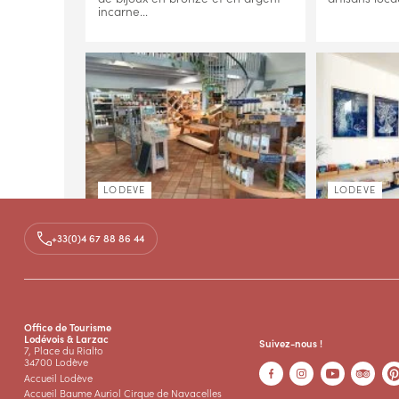
incarne...
LODEVE
LODEVE
COMMERCES, PRODUITS DU
COMMERCES
TERROIR, ALIMENTATION
GALERIE D'
+33(0)4 67 88 86 44
À TRAVERS CHAMPS
ATELIER
Boutique de produits paysans
L'Atelier Mus
locaux : plantes médicinales, jus de
Galerie à Lo
fruits et nectars, fruits de saison,
création, la 
légumes, confitures, sirops,
partage autou
Office de Tourisme
fromages,...
fois un atelie
Lodévois & Larzac
Suivez-nous !
7, Place du Rialto
34700 Lodève
Accueil Lodève
Accueil Baume Auriol Cirque de Navacelles