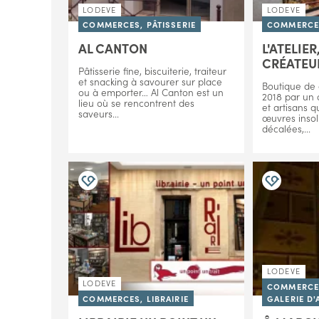
LODEVE
LODEVE
COMMERCES, PÂTISSERIE
COMMERCES
AL CANTON
L'ATELIE
CRÉATEU
Pâtisserie fine, biscuiterie, traiteur
et snacking à savourer sur place
Boutique de 
ou à emporter… Al Canton est un
2018 par un c
lieu où se rencontrent des
et artisans 
saveurs...
œuvres insoli
décalées,...
LODEVE
LODEVE
COMMERCES
COMMERCES, LIBRAIRIE
GALERIE D'