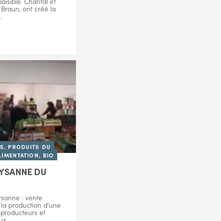
aisible. Chantal et
 Braun, ont créé la
.
, PRODUITS DU
LIMENTATION, BIO
AYSANNE DU
sanne : vente
e la production d'une
 producteurs et
ux.