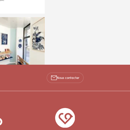
, ARTISANAT D'ART,
ART
Nous contacter
 MUSKA
ka est un Atelier-
dève, dédié à la
transmission et le
r de l'art. C'est à la
r de...