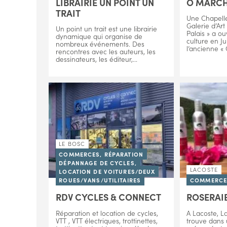
LIBRAIRIE UN POINT UN
Ô MARCH
TRAIT
Une Chapelle
Galerie d’Ar
Un point un trait est une librairie
Palais » a ou
dynamique qui organise de
culture en Ju
nombreux événements. Des
l’ancienne « 
rencontres avec les auteurs, les
dessinateurs, les éditeur,...
LE BOSC
COMMERCES, RÉPARATION
DÉPANNAGE DE CYCLES,
LACOSTE
LOCATION DE VOITURES/DEUX
ROUES/VANS/UTILITAIRES
COMMERCES
RDV CYCLES & CONNECT
ROSERAI
Réparation et location de cycles,
A Lacoste, L
VTT , VTT électriques, trottinettes,
trouve dans 