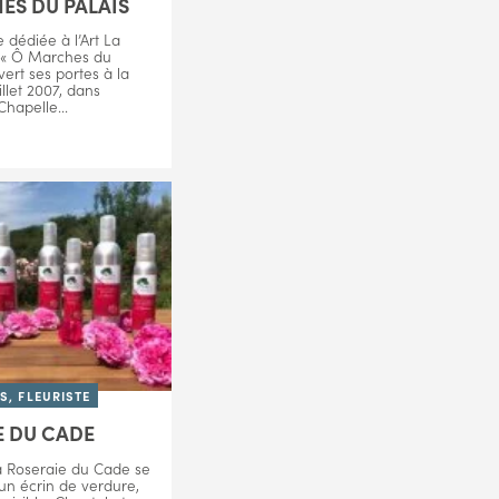
ES DU PALAIS
 dédiée à l’Art La
t « Ô Marches du
vert ses portes à la
illet 2007, dans
Chapelle...
, FLEURISTE
E DU CADE
a Roseraie du Cade se
un écrin de verdure,