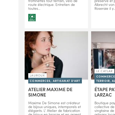
trottinettes tout terrain, vélo de
préservé et p
route électrique. Entretien de
Albrecht von
toutes...
Roseraie il y..
LE CAYLAR
LAUROUX
COMMERCES
COMMERCES, ARTISANAT D'ART
TERROIR, A
ATELIER MAXIME DE
ÉTAPE P
SIMONE
LARZAC
Maxime De Simone est créateur
Boutique pay
de bijoux uniques, intemporels et
collective d
élégants. L' Atelier de fabrication
vingtaine de
de bijoux en bronze et en argent
artisans loca