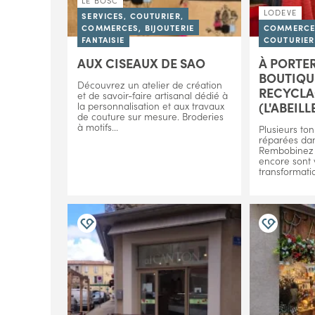
LE BOSC
LODEVE
SERVICES, COUTURIER,
COMMERCES, BIJOUTERIE
COMMERCES
FANTAISIE
COUTURIER
AUX CISEAUX DE SAO
À PORTE
BOUTIQUE
Découvrez un atelier de création
RECYCLA
et de savoir-faire artisanal dédié à
(L'ABEILL
la personnalisation et aux travaux
de couture sur mesure. Broderies
à motifs...
Plusieurs ton
réparées dans
Rembobinez 
encore sont 
transformatio