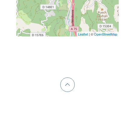
Leaflet
| ©
OpenStreetMap