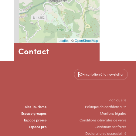
Leaflet
| ©
OpenStreetMap
Contact
Romiguières
Mairie
Inscription à la newsletter
Place de la mairie
34650 Romiguières
04 67 57 48 45
Plan du site
Site Tourisme
Politique de confidentialité
Espace groupes
Mentions légales
Espace presse
Conditions générales de vente
Espace pro
Conditions tarifaires
Déclaration d'accessibilité