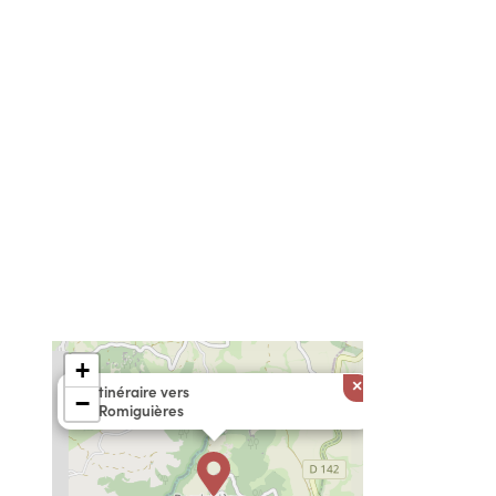
+
×
Itinéraire vers
−
Romiguières