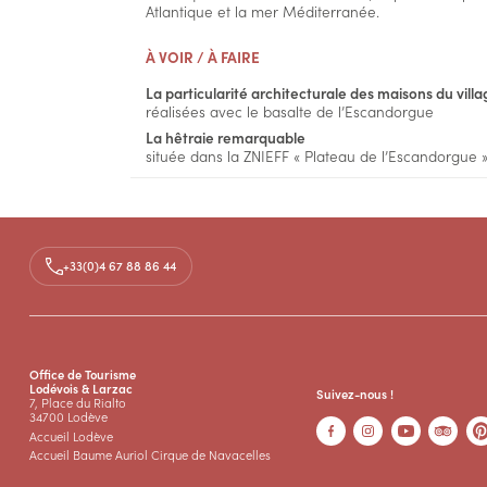
Atlantique et la mer Méditerranée.
À VOIR / À FAIRE
La particularité architecturale des maisons du villa
réalisées avec le basalte de l’Escandorgue
La hêtraie remarquable
située dans la ZNIEFF « Plateau de l’Escandorgue 
+33(0)4 67 88 86 44
Office de Tourisme
Lodévois & Larzac
Suivez-nous !
7, Place du Rialto
34700 Lodève
Accueil Lodève
Accueil Baume Auriol Cirque de Navacelles