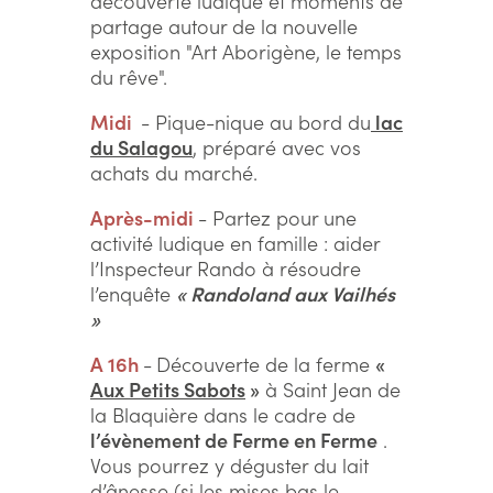
découverte ludique et moments de
partage autour de la nouvelle
exposition "Art Aborigène, le temps
du rêve".
Midi
- Pique-nique au bord du
lac
du Salagou
, préparé avec vos
achats du marché.
Après-midi
- Partez pour une
activité ludique en famille : aider
l’Inspecteur Rando à résoudre
l’enquête
« Randoland aux Vailhés
»
A 16h
-
Découverte de la ferme
«
Aux Petits Sabots
»
à Saint Jean de
la Blaquière dans le cadre de
l’évènement de Ferme en Ferme
.
Vous pourrez y déguster du lait
d’ânesse (si les mises bas le