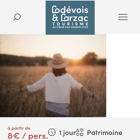
à partir de
1 jour
Patrimoine
8€ / pers.