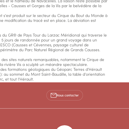
es et le hameau de Navacelles. La liaison reste possible par
lles - Causses et Gorges de la Vis par le belvédère de la
t s'est produit sur le secteur du Cirque du Bout du Monde à
e modification du tracé est en place. La déviation est
s du GR® de Pays Tour du Larzac Méridional qui traverse le
on. 5 jours de randonnée pour un grand voyage dans un
'UNESCO (Causses et Cévennes, paysage culturel de
e périmètre du Parc Naturel Régional de Grands Causses.
s des sites naturels remarquables, notamment le Cirque de
la rivière Vis a sculpté un méandre spectaculaire.
 des formations géologiques du Géoparc Terres d'Hérault
s): au sommet du Mont Saint-Baudille, la table d'orientation
 et tout l'Hérault.
e, permettant des haltes découvertes: Le Caylar, Soubès,
ge, la Vacquerie... Sur la dernière étape, la visite de la Cité
Nous contacter
 incontournable.