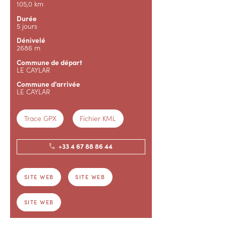
105,0 km
Durée
5 jours
Dénivelé
2686 m
Commune de départ
LE CAYLAR
Commune d'arrivée
LE CAYLAR
Trace GPX
Fichier KML
+33 4 67 88 86 44
SITE WEB
SITE WEB
SITE WEB