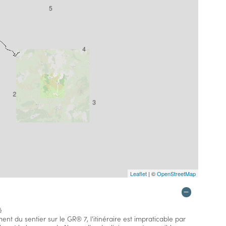
5
4
3
Leaflet
| ©
OpenStreetMap
é
ent du sentier sur le GR® 7, l'itinéraire est impraticable par