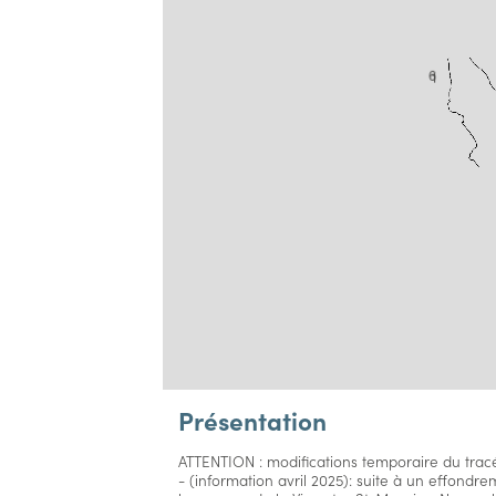
6
1
2
Présentation
ATTENTION : modifications temporaire du trac
- (information avril 2025): suite à un effondrem