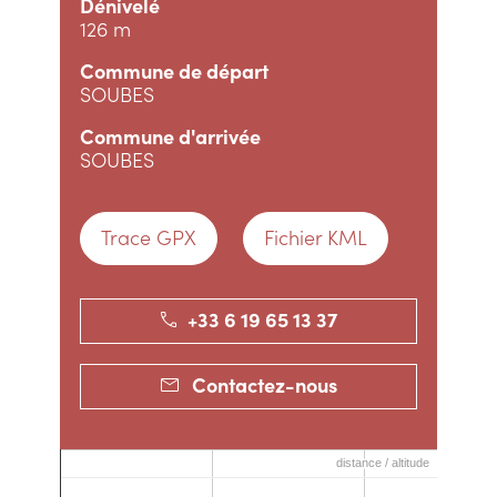
Dénivelé
126 m
Commune de départ
SOUBES
Commune d'arrivée
SOUBES
Trace GPX
Fichier KML
+33 6 19 65 13 37
Contactez-nous
distance / altitude
distance / altitude