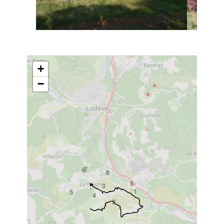
+
−
7
6
8
9
3
1
5
4
2