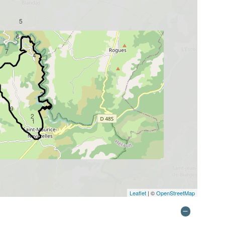
5
6
7
4
3
9
2
1
Leaflet
| ©
OpenStreetMap