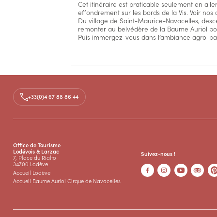
Cet itinéraire est praticable seulement en all
effondrement sur les bords de la Vis. Voir nos 
Du village de Saint-Maurice-Navacelles, desce
remonter au belvédère de la Baume Auriol pou
Puis immergez-vous dans l’ambiance agro-pas
Accès
+33(0)4 67 88 86 44
Médias
Documents
FRH-NAVACELLES-Causse&Gorges
PDF
Office de Tourisme
Lodévois & Larzac
Suivez-nous !
7, Place du Rialto
34700 Lodève
Accueil Lodève
Accueil Baume Auriol Cirque de Navacelles