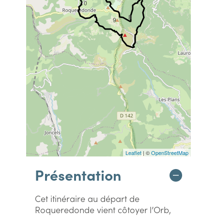
10
8
9
Leaflet
| ©
OpenStreetMap
Présentation
Cet itinéraire au départ de
Roqueredonde vient côtoyer l’Orb,