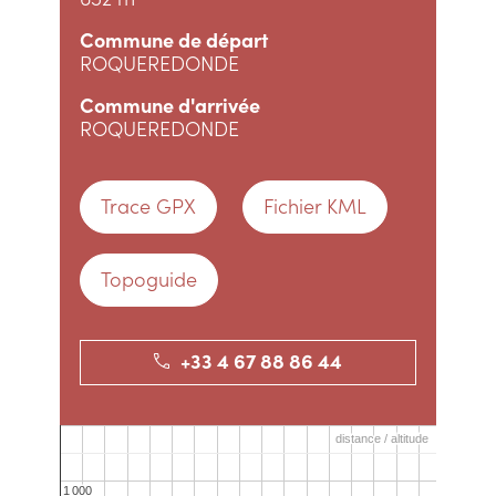
Commune de départ
ROQUEREDONDE
Commune d'arrivée
ROQUEREDONDE
Trace GPX
Fichier KML
Topoguide
+33 4 67 88 86 44
distance / altitude
distance / altitude
1 000
1 000