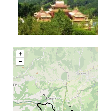
+
−
3
4
6
2
7
1
5