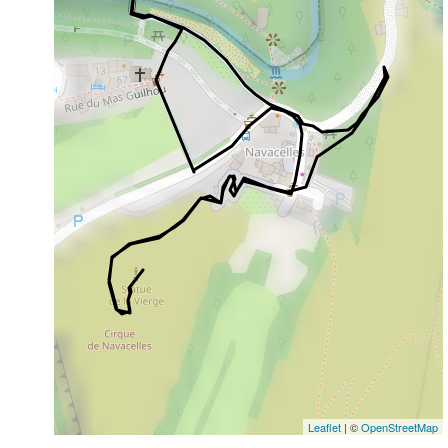
Leaflet
| ©
OpenStreetMap