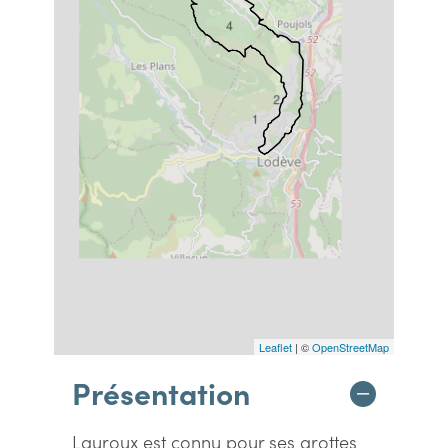
4
2
1
Leaflet
| ©
OpenStreetMap
Présentation
Lauroux est connu pour ses grottes