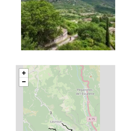
+
−
3