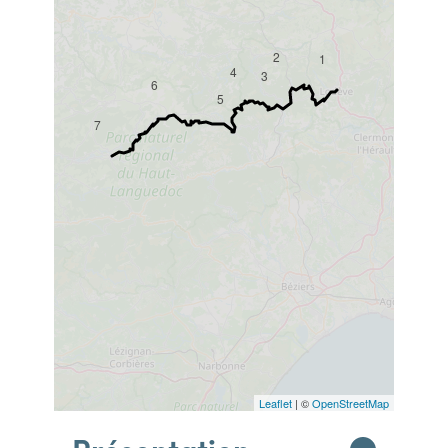
2
1
4
3
6
5
7
Leaflet
| ©
OpenStreetMap