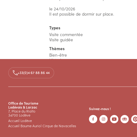
le 24/10/2026
Il est possible de dormir sur place.
Types
Visite commentée
Visite guidée
Thèmes
Bien-être
Historique
Nature
+33(0)4 67 88 86 44
Catégories
Culturelle
Nature et détente
Traditions et folklore
Tarifs
Office de Tourisme
Lodévois & Larzac
Suivez-nous !
7, Place du Rialto
34700 Lodève
Accueil Lodève
Accueil Baume Auriol Cirque de Navacelles