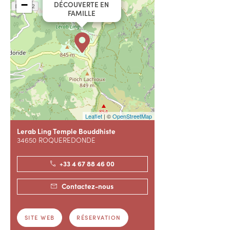
−
DÉCOUVERTE EN
FAMILLE
Leaflet
| ©
OpenStreetMap
Lerab Ling Temple Bouddhiste
34650 ROQUEREDONDE
+33 4 67 88 46 00
Contactez-nous
SITE WEB
RÉSERVATION