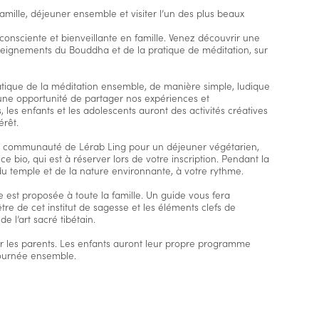
mille, déjeuner ensemble et visiter l’un des plus beaux
onsciente et bienveillante en famille. Venez découvrir une
seignements du Bouddha et de la pratique de méditation, sur
atique de la méditation ensemble, de manière simple, ludique
une opportunité de partager nos expériences et
 les enfants et les adolescents auront des activités créatives
érêt.
 la communauté de Lérab Ling pour un déjeuner végétarien,
e bio, qui est à réserver lors de votre inscription. Pendant la
u temple et de la nature environnante, à votre rythme.
e est proposée à toute la famille. Un guide vous fera
’être de cet institut de sagesse et les éléments clefs de
e l’art sacré tibétain.
our les parents. Les enfants auront leur propre programme
journée ensemble.