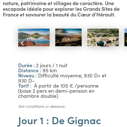
nature, patrimoine et villages de caractère. Une
escapade idéale pour explorer les Grands Sites de
France et savourer la beauté du Cœur d’Hérault.
Durée :
2 jours / 1 nuit
Distance :
95 km
Niveau :
Difficulté moyenne, 930 D+ et
930 D-
Tarif :
À partir de 105 € /personne
(base 2 pers en demi-pension en
chambre double)
Voir conditions ci-dessous.
Jour 1 : De Gignac