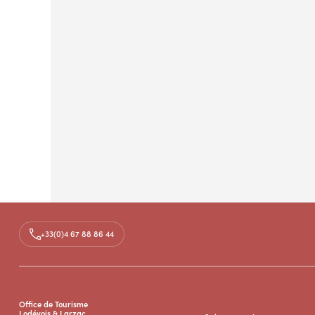
+33(0)4 67 88 86 44
Office de Tourisme
Lodévois & Larzac