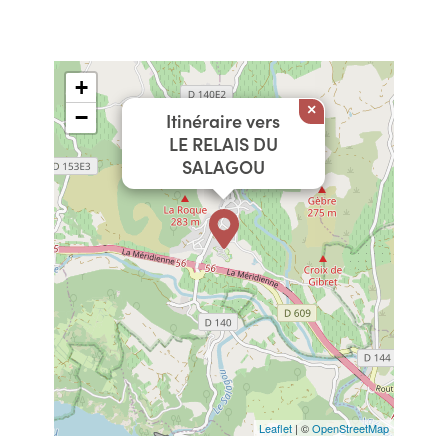
+
×
−
Itinéraire vers
LE RELAIS DU
SALAGOU
Leaflet
| ©
OpenStreetMap