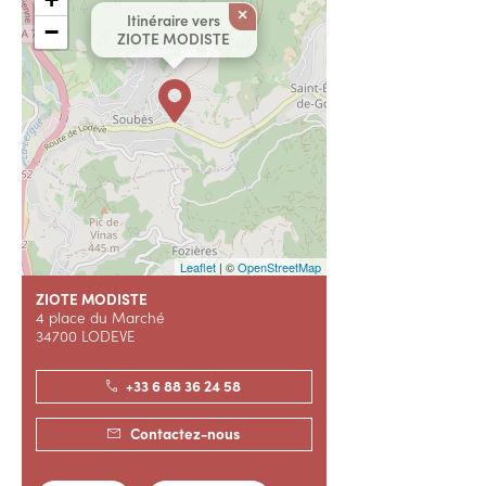
×
Itinéraire vers
−
ZIOTE MODISTE
Leaflet
| ©
OpenStreetMap
ZIOTE MODISTE
4 place du Marché
34700 LODEVE
+33 6 88 36 24 58
Contactez-nous