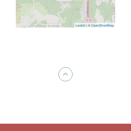
Leaflet
| ©
OpenStreetMap