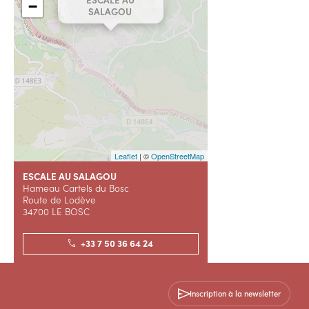
−
SALAGOU
Leaflet
| ©
OpenStreetMap
ESCALE AU SALAGOU
Hameau Cartels du Bosc
Route de Lodève
34700 LE BOSC
+33 7 50 36 64 24
Contactez-nous
Inscription à la newsletter