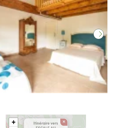
+
×
Itinéraire vers
ESCALE AU