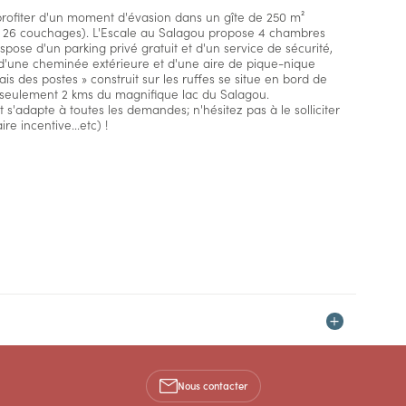
rofiter d'un moment d'évasion dans un gîte de 250 m²
à 26 couchages). L'Escale au Salagou propose 4 chambres
pose d'un parking privé gratuit et d'un service de sécurité,
 d'une cheminée extérieure et d'une aire de pique-nique
ais des postes » construit sur les ruffes se situe en bord de
 seulement 2 kms du magnifique lac du Salagou.
et s'adapte à toutes les demandes; n'hésitez pas à le solliciter
e incentive...etc) !
Nous contacter