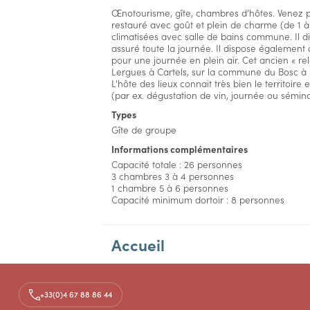
Œnotourisme, gîte, chambres d’hôtes. Venez p
restauré avec goût et plein de charme (de 1 
climatisées avec salle de bains commune. Il dis
assuré toute la journée. Il dispose également
pour une journée en plein air. Cet ancien « rel
Lergues à Cartels, sur la commune du Bosc à
L'hôte des lieux connait très bien le territoire 
(par ex. dégustation de vin, journée ou séminair
Types
Gîte de groupe
Informations complémentaires
Capacité totale : 26 personnes
3 chambres 3 à 4 personnes
1 chambre 5 à 6 personnes
Capacité minimum dortoir : 8 personnes
Accueil
Aménagements
+33(0)4 67 88 86 44