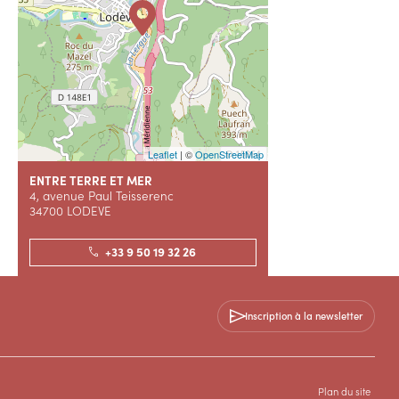
Leaflet
| ©
OpenStreetMap
ENTRE TERRE ET MER
4, avenue Paul Teisserenc
34700 LODEVE
+33 9 50 19 32 26
Contactez-nous
Inscription à la newsletter
SITE WEB
Plan du site