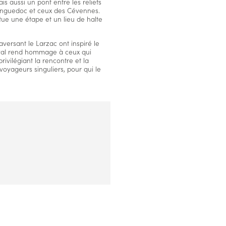
s aussi un pont entre les reliefs
nguedoc et ceux des Cévennes.
tue une étape et un lieu de halte
aversant le Larzac ont inspiré le
ival rend hommage à ceux qui
rivilégiant la rencontre et la
oyageurs singuliers, pour qui le